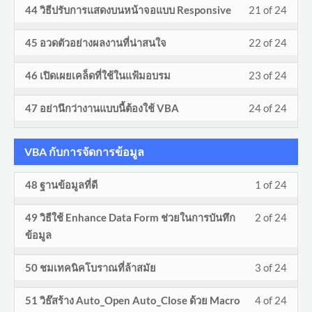
งาน
to
Less
You
ของ
cours
44 วิธีปรับการแสดงบนหน้าจอแบบ Responsive
21 of 24
24
in
secti
cours
พิเศษ
acces
21
must
VBA.
conte
withi
this
งาน
to
Less
You
ของ
cours
45 อวดตัวอย่างผลงานที่น่าสนใจ
22 of 24
of
enroll
secti
cours
พิเศษ
acces
22
must
VBA.
conte
24
in
งาน
to
Less
You
ของ
cours
46 เปิดเผยเคล็ดที่ใช้ในแฟ้มอบรม
23 of 24
of
enroll
withi
this
พิเศษ
acces
23
must
VBA.
conte
24
in
secti
cours
Less
You
ของ
cours
47 อย่านึกว่างานแบบนี้ต้องใช้ VBA
24 of 24
of
enroll
withi
this
งาน
to
24
must
VBA.
conte
24
in
secti
cours
พิเศษ
acces
of
enroll
withi
this
VBA กับการจัดการข้อมูล
งาน
to
ของ
cours
24
in
secti
cours
พิเศษ
acces
VBA.
conte
withi
this
Less
You
48 ฐานข้อมูลที่ดี
1 of 24
งาน
to
ของ
cours
secti
cours
1
must
พิเศษ
acces
VBA.
conte
Less
You
49 วิธีใช้ Enhance Data Form ช่วยในการบันทึก
2 of 24
งาน
to
of
enroll
ของ
cours
2
must
ข้อมูล
พิเศษ
acces
24
in
VBA.
conte
of
enroll
ของ
cours
withi
this
Less
You
50 ชมเทคนิคโบราณที่ล้าสมัย
3 of 24
24
in
VBA.
conte
secti
cours
3
must
withi
this
VBA
to
Less
You
51 วิธ๊สร้าง Auto_Open Auto_Close ด้วย Macro
4 of 24
of
enroll
secti
cours