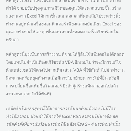
หลักสูตรนี้จะทำให้เรื่องยากกลายเป็นง่าย ทำงานที่นึกไม่ถึงว่าจะ
ทำได้ ช่วยปรับปรุงคุณภาพชีวิตของคุณให้สะดวกสบายขึ้น สร้าง
ผลงานจาก Excel ได้มากขึ้น แถมลดเวลาที่คุณเสียไประหว่างนั่ง
ทำงานอยู่หน้าเครื่องคอมพิวเตอร์ เพียงแค่กดปุ่มเดียว Excel ของ
คุณจะทำงานให้เองทุกขั้นตอน งานทั้งหมดจะเสร็จเรียบร้อยใน
พริบตา
หลักสูตรนี้มุ่งเน้นการสร้างงาน ที่ช่วยให้ผู้อื่นใช้แฟ้มต่อไปได้ตลอด
โดยแทบไม่จำเป็นต้องแก้ไขรหัส VBA อีกเลยไม่ว่าจะมีการแก้ไข
ตำแหน่งเซลล์ให้ต่างไปจากเดิม (ส่วน VBA ที่ใช้กันทั่วไปมักทำงาน
ผิดพลาดหรือหยุดทำงานเมื่อมีการโยกย้ายตารางไปที่อื่น หรือมี
การเปลี่ยนชื่อแฟ้มชื่อโฟลเดอร์ ยิ่งถ้าผู้สร้างแฟ้มลาออกไปแล้ว
งานจะหยุดชะงักได้ทันที)
เคล็ดลับในหลักสูตรนี้ได้มาจากการค้นพบด้วยตัวเอง ไม่มีใคร
ทำได้มาก่อน ช่วยทำให้การใช้ Excel VBA ง่ายจนไม่น่าเชื่อ ลด
รหัสคำสั่งที่ยาวนับร้อยบรรทัดให้เหลือเพียง 2 – 4 บรรทัดเท่านั้น