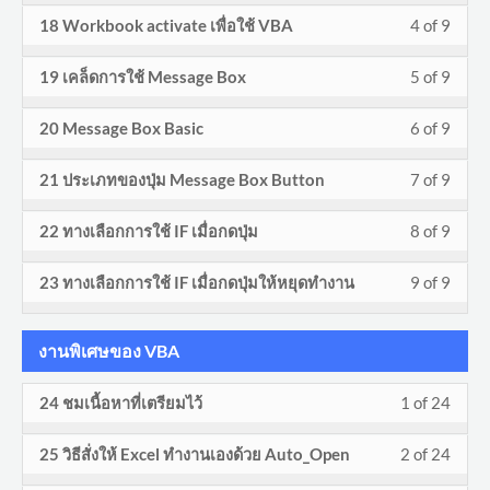
9
in
Overv
conte
secti
cours
Less
You
18 Workbook activate เพื่อใช้ VBA
4 of 9
of
enroll
withi
this
Excel
to
4
must
9
in
secti
cours
Less
You
Exper
acces
19 เคล็ดการใช้ Message Box
5 of 9
of
enroll
withi
this
Excel
to
5
must
VBA.
cours
9
in
secti
cours
Less
You
Exper
acces
20 Message Box Basic
6 of 9
of
enroll
conte
withi
this
Excel
to
6
must
VBA.
cours
9
in
secti
cours
Less
You
Exper
acces
21 ประเภทของปุ่ม Message Box Button
7 of 9
of
enroll
conte
withi
this
Excel
to
7
must
VBA.
cours
9
in
secti
cours
Less
You
Exper
acces
22 ทางเลือกการใช้ IF เมื่อกดปุ่ม
8 of 9
of
enroll
conte
withi
this
Excel
to
8
must
VBA.
cours
9
in
secti
cours
Less
You
Exper
acces
23 ทางเลือกการใช้ IF เมื่อกดปุ่มให้หยุดทำงาน
9 of 9
of
enroll
conte
withi
this
Excel
to
9
must
VBA.
cours
9
in
secti
cours
Exper
acces
of
enroll
conte
withi
this
งานพิเศษของ VBA
Excel
to
VBA.
cours
9
in
secti
cours
Exper
acces
conte
withi
this
Less
You
24 ชมเนื้อหาที่เตรียมไว้
1 of 24
Excel
to
VBA.
cours
secti
cours
1
must
Exper
acces
conte
Less
You
25 วิธีสั่งให้ Excel ทำงานเองด้วย Auto_Open
2 of 24
Excel
to
of
enroll
VBA.
cours
2
must
Exper
acces
24
in