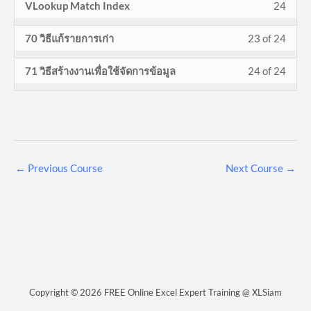
กับ
acces
22
must
VLookup Match Index
24
จัดกา
conte
24
in
VBA
to
การ
cours
of
enroll
ข้อมูล
withi
this
กับ
acces
Less
You
70 วิธีแก้รายการเก่า
23 of 24
จัดกา
conte
24
in
secti
cours
การ
cours
23
must
ข้อมูล
withi
this
VBA
to
Less
You
71 วิธีสร้างงานเพื่อใช้จัดการข้อมูล
24 of 24
จัดกา
conte
of
enroll
secti
cours
กับ
acces
24
must
ข้อมูล
24
in
VBA
to
การ
cours
of
enroll
withi
this
กับ
acces
จัดกา
conte
24
in
secti
cours
การ
cours
ข้อมูล
withi
this
VBA
to
จัดกา
conte
secti
cours
กับ
acces
←
Previous Course
Next Course
→
ข้อมูล
VBA
to
การ
cours
กับ
acces
จัดกา
conte
การ
cours
ข้อมูล
จัดกา
conte
ข้อมูล
Copyright © 2026 FREE Online Excel Expert Training @ XLSiam