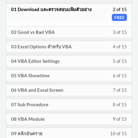
1
must
Less
01 Download และตรวจสอบแฟ้มตัวอย่าง
2 of 15
of
enroll
2
FREE
15
in
of
withi
this
Less
You
02 Good vs Bad VBA
3 of 15
15
secti
cours
3
must
withi
VBA
to
Less
You
03 Excel Options สำหรับ VBA
4 of 15
of
enroll
secti
and
acces
4
must
15
in
VBA
Less
You
Macr
cours
04 VBA Editor Settings
5 of 15
of
enroll
withi
this
and
5
must
Overv
conte
15
in
secti
cours
Less
You
Macr
05 VBA Showtime
6 of 15
of
enroll
withi
this
VBA
to
6
must
Overv
15
in
secti
cours
Less
You
and
acces
06 VBA and Excel Screen
7 of 15
of
enroll
withi
this
VBA
to
7
must
Macr
cours
15
in
secti
cours
Less
You
and
acces
07 Sub Procedure
8 of 15
of
enroll
Overv
conte
withi
this
VBA
to
8
must
Macr
cours
15
in
secti
cours
Less
You
and
acces
08 VBA Module
9 of 15
of
enroll
Overv
conte
withi
this
VBA
to
9
must
Macr
cours
15
in
secti
cours
Less
You
and
acces
09 คลิกอันตราย
10 of 15
of
enroll
Overv
conte
withi
this