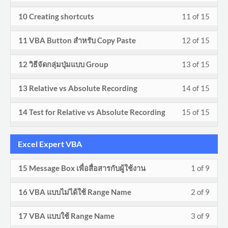
VBA
to
10
must
Macr
cours
15
in
secti
cours
Less
You
and
acces
10 Creating shortcuts
11 of 15
of
enroll
Overv
conte
withi
this
VBA
to
11
must
Macr
cours
15
in
secti
cours
Less
You
and
acces
11 VBA Button สำหรับ Copy Paste
12 of 15
of
enroll
Overv
conte
withi
this
VBA
to
12
must
Macr
cours
15
in
secti
cours
Less
You
and
acces
12 วิธีจัดกลุ่มปุ่มแบบ Group
13 of 15
of
enroll
Overv
conte
withi
this
VBA
to
13
must
Macr
cours
15
in
secti
cours
Less
You
and
acces
13 Relative vs Absolute Recording
14 of 15
of
enroll
Overv
conte
withi
this
VBA
to
14
must
Macr
cours
15
in
secti
cours
Less
You
and
acces
14 Test for Relative vs Absolute Recording
15 of 15
of
enroll
Overv
conte
withi
this
VBA
to
15
must
Macr
cours
15
in
secti
cours
and
acces
of
enroll
Overv
conte
withi
this
Excel Expert VBA
VBA
to
Macr
cours
15
in
secti
cours
and
acces
Overv
conte
withi
this
Less
You
15 Message Box เพื่อสื่อสารกับผู้ใช้งาน
1 of 9
VBA
to
Macr
cours
secti
cours
1
must
and
acces
Overv
conte
Less
You
16 VBA แบบไม่ได้ใช้ Range Name
2 of 9
VBA
to
of
enroll
Macr
cours
2
must
and
acces
9
in
Overv
conte
Less
You
17 VBA แบบใช้ Range Name
3 of 9
of
enroll
Macr
cours
withi
this
3
must