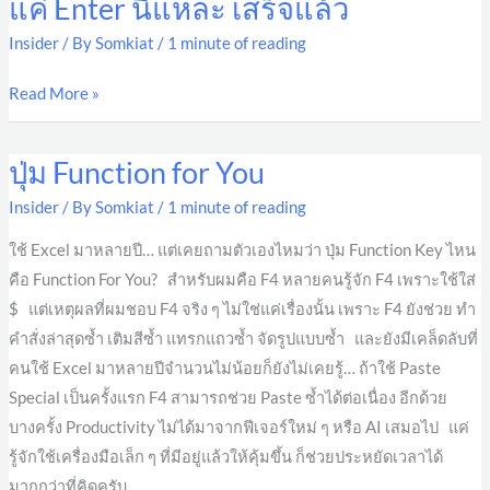
แค่ Enter นี่แหละ เสร็จแล้ว
แค่
Enter
Insider
/ By
Somkiat
/
1 minute of reading
นี่
แหละ
Read More »
เสร็จ
แล้ว
ปุ่ม Function for You
ปุ่ม
Function
Insider
/ By
Somkiat
/
1 minute of reading
for
ใช้ Excel มาหลายปี… แต่เคยถามตัวเองไหมว่า ปุ่ม Function Key ไหน
You
คือ Function For You? สำหรับผมคือ F4 หลายคนรู้จัก F4 เพราะใช้ใส่
$ แต่เหตุผลที่ผมชอบ F4 จริง ๆ ไม่ใช่แค่เรื่องนั้น เพราะ F4 ยังช่วย ทำ
คำสั่งล่าสุดซ้ำ เติมสีซ้ำ แทรกแถวซ้ำ จัดรูปแบบซ้ำ และยังมีเคล็ดลับที่
คนใช้ Excel มาหลายปีจำนวนไม่น้อยก็ยังไม่เคยรู้… ถ้าใช้ Paste
Special เป็นครั้งแรก F4 สามารถช่วย Paste ซ้ำได้ต่อเนื่อง อีกด้วย
บางครั้ง Productivity ไม่ได้มาจากฟีเจอร์ใหม่ ๆ หรือ AI เสมอไป แค่
รู้จักใช้เครื่องมือเล็ก ๆ ที่มีอยู่แล้วให้คุ้มขึ้น ก็ช่วยประหยัดเวลาได้
มากกว่าที่คิดครับ