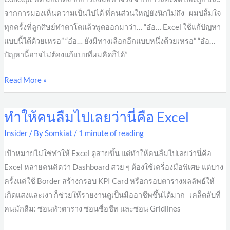
ทีหลัง
จากการมองเห็นความเป็นไปได้ ที่คนส่วนใหญ่ยังนึกไม่ถึง ผมปลื้มใจ
ทุกครั้งที่ลูกศิษย์ทำตาโตแล้วพูดออกมาว่า… “อ๋อ… Excel ใช้แก้ปัญหา
แบบนี้ได้ด้วยเหรอ” “อ๋อ… ยังมีทางเลือกอีกแบบหนึ่งด้วยเหรอ” “อ๋อ…
ปัญหานี้อาจไม่ต้องแก้แบบที่ผมคิดก็ได้”
Read More »
ทำให้คนลืมไปเลยว่านี่คือ Excel
ทำให้
คน
Insider
/ By
Somkiat
/
1 minute of reading
ลืม
เป้าหมายไม่ใช่ทำให้ Excel ดูสวยขึ้น แต่ทำให้คนลืมไปเลยว่านี่คือ
ไป
Excel หลายคนคิดว่า Dashboard สวย ๆ ต้องใช้เครื่องมือพิเศษ แต่บาง
เลย
ครั้งแค่ใช้ Border สร้างกรอบ KPI Card หรือกรอบตารางผลลัพธ์ให้
ว่า
เกิดแสงและเงา ก็ช่วยให้รายงานดูเป็นมืออาชีพขึ้นได้มาก เคล็ดลับที่
นี่
คนมักลืม: ซ่อนหัวตาราง ซ่อนชื่อชีท และซ่อน Gridlines
คือ
Excel