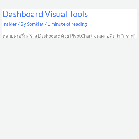
Dashboard Visual Tools
Dashboard
Visual
Insider
/ By
Somkiat
/
1 minute of reading
Tools
หลายคนเริ่มสร้าง Dashboard ด้วย PivotChart จนเผลอคิดว่า “กราฟ”
คือทางออกของทุกปัญหา แต่เมื่อทำงานจริงมากขึ้น ผมพบว่า… ผู้
บริหารไม่ได้ต้องการกราฟเสมอไป เขาต้องการเห็นว่า อะไรเข้าเป้า
อะไรมีปัญหา อะไรควรรีบตัดสินใจ KPI Card, Progress Bar, Heat
Map, Variance Table หรือ Ranking หลายครั้งช่วยตอบคำถามเหล่านี้
ได้เร็วกว่ากราฟเสียอีก Dashboard ที่ดีจึงไม่ได้เริ่มจากคำถามว่า “จะ
ใช้กราฟอะไร?” แต่เริ่มจาก “ผู้บริหารต้องการตัดสินใจอะไร?”
Read More »
New Training Direction
New
Training
Insider
/ By
Somkiat
/
1 minute of reading