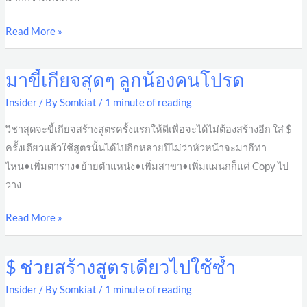
Read More »
มาขี้เกียจสุดๆ ลูกน้องคนโปรด
มา
ขี้
Insider
/ By
Somkiat
/
1 minute of reading
เกียจ
วิชาสุดจะขี้เกียจสร้างสูตรครั้งแรกให้ดีเพื่อจะได้ไม่ต้องสร้างอีก ใส่ $
สุดๆ
ครั้งเดียวแล้วใช้สูตรนั้นได้ไปอีกหลายปีไม่ว่าหัวหน้าจะมาอีท่า
ลูก
ไหน•เพิ่มตาราง•ย้ายตำแหน่ง•เพิ่มสาขา•เพิ่มแผนกก็แค่ Copy ไป
น้อง
วาง
คน
โปรด
Read More »
$ ช่วยสร้างสูตรเดียวไปใช้ซ้ำ
$
ช่วย
Insider
/ By
Somkiat
/
1 minute of reading
สร้าง