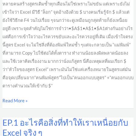
หลายคนสร้างสูตรเดิมซ้ำทุกเดือนไม่ใช่เพราะไม่ขยัน แต่เพราะยังไม่
สูตร
เข้าใจว่า Excel มีวิธี “ล็อก” จุดอ้างอิงด้วย $ บางคนเริ่มรู้จัก $ แล้วแต่
เดียว
ยังใช้วิธีกด F4 วนไปเรื่อย ๆจนกว่าจะดูเหมือนถูกสุดท้ายก็ยังเหนื่อย
ไป
อยู่ดี เพราะจุดสำคัญไม่ใช่การจำว่า•$A$1•A$1•$A1ต่างกันอย่างไร
ใช้
แต่คือการเข้าใจว่าอะไรควรขยับและอะไรควรอยู่ที่เดิม เมื่อเข้าใจตรง
ซ้ำ
นี้สูตร Excel จะไม่ใช่สิ่งที่ต้องพิมพ์ใหม่ซ้ำ ๆแต่จะกลายเป็น “แม่พิมพ์”
ที่สามารถ Copy ไปใช้ต่อได้ทั้งตาราง ทำงานน้อยลงผิดพลาดน้อยลง
และใช้เวลาคิดเรื่องงาน มากกว่านั่งแก้สูตร นี่คือเหตุผลที่ผมเรียก $
ว่า“หัวใจของสูตร Excel” เพราะมันไม่ใช่แค่เครื่องหมายในสูตรแต่มัน
คือจุดเปลี่ยนจาก“คนพิมพ์สูตร”ไปเป็น“คนออกแบบสูตร” +“คนออกแบบ
ตารางคำนวณให้เข้ากับ $”
Read More »
EP.1 อะไรคือสิ่งที่ทำให้เราเหนื่อยกับ
EP.1
อะไร
Excel จริง ๆ