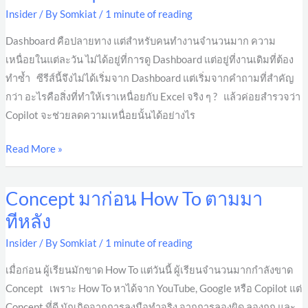
คือ
Insider
/ By
Somkiat
/
1 minute of reading
สิ่ง
ที่
Dashboard คือปลายทาง แต่สำหรับคนทำงานจำนวนมาก ความ
ทำให้
เหนื่อยในแต่ละวัน ไม่ได้อยู่ที่การดู Dashboard แต่อยู่ที่งานเดิมที่ต้อง
เรา
ทำซ้ำ ซีรีส์นี้จึงไม่ได้เริ่มจาก Dashboard แต่เริ่มจากคำถามที่สำคัญ
เหนื่อย
กว่า อะไรคือสิ่งที่ทำให้เราเหนื่อยกับ Excel จริง ๆ ? แล้วค่อยสำรวจว่า
กับ
Copilot จะช่วยลดความเหนื่อยนั้นได้อย่างไร
Excel
Read More »
จริง
ๆ
Concept มาก่อน How To ตามมา
Concept
มา
ทีหลัง
ก่อน
Insider
/ By
Somkiat
/
1 minute of reading
How
To
เมื่อก่อน ผู้เรียนมักขาด How To แต่วันนี้ ผู้เรียนจำนวนมากกำลังขาด
ตาม
Concept เพราะ How To หาได้จาก YouTube, Google หรือ Copilot แต่
มา
Concept ที่ดี มักเกิดจากการลงมือทำจริง จากการลองผิด ลองถูก และ