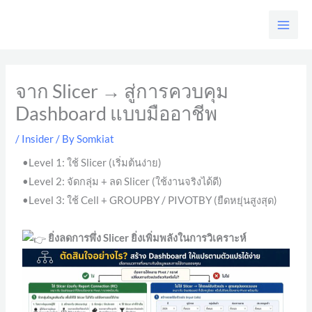
Skip
to
content
จาก Slicer → สู่การควบคุม
Dashboard แบบมืออาชีพ
/
Insider
/ By
Somkiat
•Level 1: ใช้ Slicer (เริ่มต้นง่าย)
•Level 2: จัดกลุ่ม + ลด Slicer (ใช้งานจริงได้ดี)
•Level 3: ใช้ Cell + GROUPBY / PIVOTBY (ยืดหยุ่นสูงสุด)
ยิ่งลดการพึ่ง Slicer ยิ่งเพิ่มพลังในการวิเคราะห์