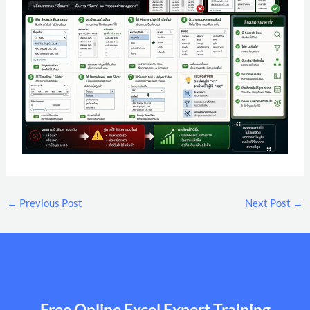
←
Previous Post
Next Post
→
Free Online Excel Expert Training