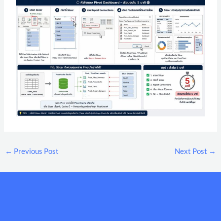
←
Previous Post
Next Post
→