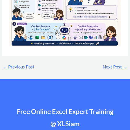
←
Previous Post
Next Post
→
Free Online Excel Expert Training
@ XLSiam