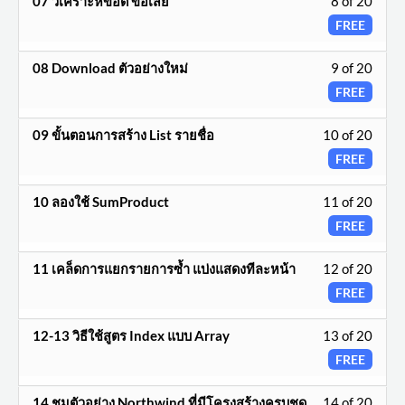
07 วิเคราะห์ข้อดี ข้อเสีย
8 of 20
20
ราย
เรียน.
8
FREE
withi
ชื่อ
of
secti
บท
Less
08 Download ตัวอย่างใหม่
9 of 20
20
ราย
เรียน.
9
FREE
withi
ชื่อ
of
secti
บท
Less
09 ขั้นตอนการสร้าง List รายชื่อ
10 of 20
20
ราย
เรียน.
10
FREE
withi
ชื่อ
of
secti
บท
Less
10 ลองใช้ SumProduct
11 of 20
20
ราย
เรียน.
11
FREE
withi
ชื่อ
of
secti
บท
Less
11 เคล็ดการแยกรายการซ้ำ แบ่งแสดงทีละหน้า
12 of 20
20
ราย
เรียน.
12
FREE
withi
ชื่อ
of
secti
บท
Less
12-13 วิธีใช้สูตร Index แบบ Array
13 of 20
20
ราย
เรียน.
13
FREE
withi
ชื่อ
of
secti
บท
Less
14 ชมตัวอย่าง Northwind ที่มีโครงสร้างครบชุด
14 of 20
20