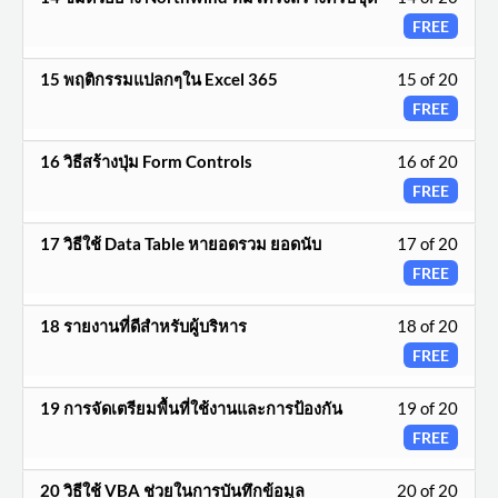
ราย
เรียน.
14
FREE
withi
ชื่อ
of
secti
บท
Less
15 พฤติกรรมแปลกๆใน Excel 365
15 of 20
20
ราย
เรียน.
15
FREE
withi
ชื่อ
of
secti
บท
Less
16 วิธีสร้างปุ่ม Form Controls
16 of 20
20
ราย
เรียน.
16
FREE
withi
ชื่อ
of
secti
บท
Less
17 วิธีใช้ Data Table หายอดรวม ยอดนับ
17 of 20
20
ราย
เรียน.
17
FREE
withi
ชื่อ
of
secti
บท
Less
18 รายงานที่ดีสำหรับผู้บริหาร
18 of 20
20
ราย
เรียน.
18
FREE
withi
ชื่อ
of
secti
บท
Less
19 การจัดเตรียมพื้นที่ใช้งานและการป้องกัน
19 of 20
20
ราย
เรียน.
19
FREE
withi
ชื่อ
of
secti
บท
Less
20 วิธีใช้ VBA ช่วยในการบันทึกข้อมูล
20 of 20
20