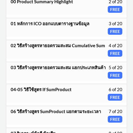
Less
00 Product Summary Highlight
2 of 20
20
2
FREE
withi
of
secti
Less
01 หลักการ ICO ออกแบบตารางฐานข้อมูล
3 of 20
20
ราย
3
FREE
withi
ชื่อ
of
secti
บท
Less
02 วิธีสร้างสูตรหายอดรวมสะสม Cumulative Sum
4 of 20
20
ราย
เรียน.
4
FREE
withi
ชื่อ
of
secti
บท
Less
03 วิธีสร้างสูตรหายอดรวมสะสม แยกประเภทสินค้า
5 of 20
20
ราย
เรียน.
5
FREE
withi
ชื่อ
of
secti
บท
Less
04-05 วิธีใช้สูตร If SumProduct
6 of 20
20
ราย
เรียน.
6
FREE
withi
ชื่อ
of
secti
บท
Less
06 วิธีสร้างสูตร SumProduct แยกตามระยะเวลา
7 of 20
20
ราย
เรียน.
7
FREE
withi
ชื่อ
of
secti
บท
Less