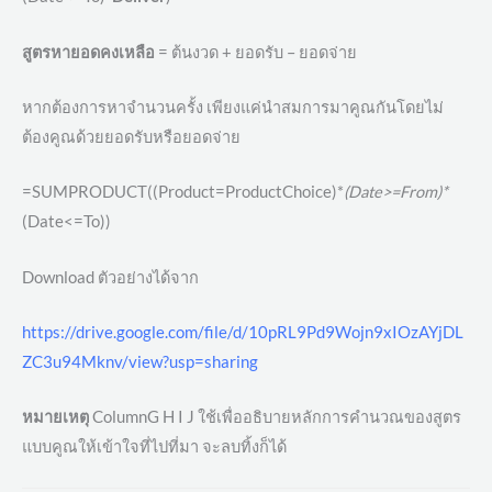
สูตรหายอดคงเหลือ
= ต้นงวด + ยอดรับ – ยอดจ่าย
หากต้องการหาจำนวนครั้ง เพียงแค่นำสมการมาคูณกันโดยไม่
ต้องคูณด้วยยอดรับหรือยอดจ่าย
=SUMPRODUCT((Product=ProductChoice)*
(Date>=From)*
(Date<=To))
Download ตัวอย่างได้จาก
https://drive.google.com/file/d/10pRL9Pd9Wojn9xIOzAYjDL
ZC3u94Mknv/view?usp=sharing
หมายเหตุ
ColumnG H I J ใช้เพื่ออธิบายหลักการคำนวณของสูตร
แบบคูณให้เข้าใจที่ไปที่มา จะลบทิ้งก็ได้