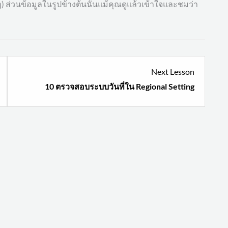
จริงๆ) ส่วนข้อมูลในรูปข้างต้นนั้นแม้คุณดูแล้วเข้าใจและชมว่า
esson
Lesson
Next Lesson
2
10 ตรวจสอบระบบวันที่ใน Regional Setting
ithin
within
ection
section
ะ
รู้จัก
ก็บ
กับ
้อมูล
วัน
ริ่ม
ที่
ัง
ของ
งดี.
Excel .