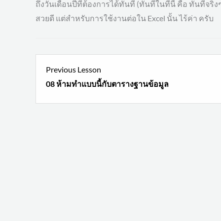
ถึงวันเดือนปีที่ต้องการได้ทันที (ทันทีในที่นี้ คือ ทันที
สวยดี แต่สำหรับการใช้งานต่อใน Excel นั้น ไร้ค่า ครับ
L
Previous Lesson
3
08 ห้ามทำแบบนี้กับตารางฐานข้อมูล
w
s
จ
เ
ข
เ
ย
ไ