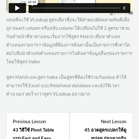
แทนที่จะใช้ VLookup สูตรเดียวซึ่งจะให้คำตอบผิดพลาดทันทีเมื่อ
ถูก insert column หรือสลับ column ให้เปลี่ยนไปใช้ 2 สูตรมาช่วย
กันทำหน้าที่หาค่าแทน เริ่มจากใช้สูตร Match เพื่อหาตัวเลข
ตำแหน่งรายการว่าข้อมูลที่ต้องการค้นหานั้นเป็นรายการที่เท่าใด
ต่อไปจึงนำตัวเลขตำแหน่งรายการไปค้นหาข้อมูลอื่นๆของรายการ
โดยใช้สูตร Index
สูตร Match และสูตร Index เป็นสูตรที่ต้องใช้ร่วมกันเสมอ ทำให้
สามารถใช้ Excel แบบ Relational database และยังใช้เวลา
คำนวณรวดเร็วกว่าสูตร VLookup อย่างมาก
Lesson
Lesso
Previous Lesson
Next Lesson
2
2
43 วิธีใช้ Pivot Table
45 อวดสูตรแปลกให้ดู
within
within
แบบ Fast and Easy
หน่อย ก่อนจากกัน