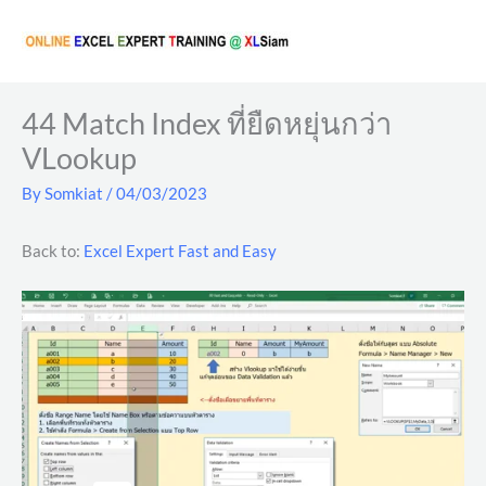
Skip
to
content
44 Match Index ที่ยืดหยุ่นกว่า
VLookup
By
Somkiat
/
04/03/2023
Back to:
Excel Expert Fast and Easy