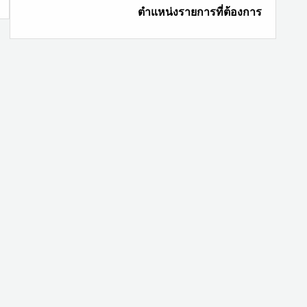
ithin
within
ตำแหน่งรายการที่ต้องการ
ection
section
้นหา
ค้นหา
้อมูล
ข้อมูล
ร็ว
เร็ว
ึ้น
ขึ้น
้วย
ด้วย
Lookup
VLookup
+
ange
Range
ame.
name.