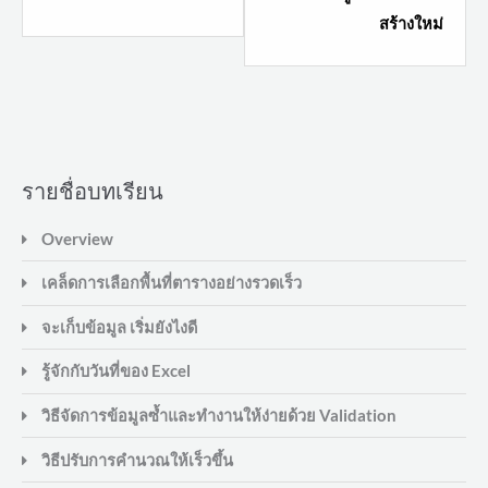
section
sectio
สร้างใหม่
เครื่องหมาย
เครื่อ
$
$
วิธี
วิธี
สร้าง
สร้าง
สูตร
สูตร
ฉลาด.
ฉลาด.
รายชื่อบทเรียน
Overview
เคล็ดการเลือกพื้นที่ตารางอย่างรวดเร็ว
จะเก็บข้อมูล เริ่มยังไงดี
รู้จักกับวันที่ของ Excel
วิธีจัดการข้อมูลซ้ำและทำงานให้ง่ายด้วย Validation
วิธีปรับการคำนวณให้เร็วขึ้น