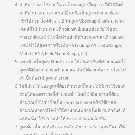
ค่าที่ส่งต่อมาใช้ภายในวงเล็บของสูตรใดๆ อาจใช้วิธีลิงค์
ค่าที่คำนวณมาจากเซลล์อื่นหรือเป็นสูตรคำนวณซ้อน
เข้าไป เช่น ลิงค์ตัวเลข 2 ในสูตร VLookup ข้างต้นมาจาก
เซลล์ที่ใช้กำหนดเลขที่ column อีกต่อหนึ่งหรือใช้สูตร
Match ซ้อนเข้าไปเพื่อทำหน้าที่คำนวณหาเลขที่ column
แทน ทำให้สูตรยาวขึ้นเป็น =VLookup(A1, DataRange,
Match( B12, FieldNameRange, 0 ))
แทนที่จะใช้สูตรปรับแก้ error ให้เป็นค่าอื่นที่คำนวณต่อได้
สูตรที่ดีต้องสามารถคำนวณผลลัพธ์ได้ตามต้องการโดยไม่
จำเป็นต้องใช้สูตรแก้ error
ไม่มีส่วนใดของสูตรที่ต้องคำนวณซ้ำและไม่มีการใช้เซลล์
ส่วนใดของตารางที่คำนวณซ้ำ โดยใช้วิธียกส่วนที่ต้อง
คำนวณซ้ำไปตั้งชื่อเป็น Formula Name หรือใช้เซลล์
คำนวณหาค่าที่ใช้ซ้ำให้คำนวณเพียงครั้งเดียวแล้วจึงลิงค์
ผลลัพธ์มาใช้ต่อ จะทำให้ Excel คำนวณเร็วขึ้น
สูตรต้องสั้น กะทัดรัด และหลีกเลี่ยงการสร้างสูตรขึ้นมาใช้
เองหากมีสูตรสำเร็จรูปอยู่แล้ว