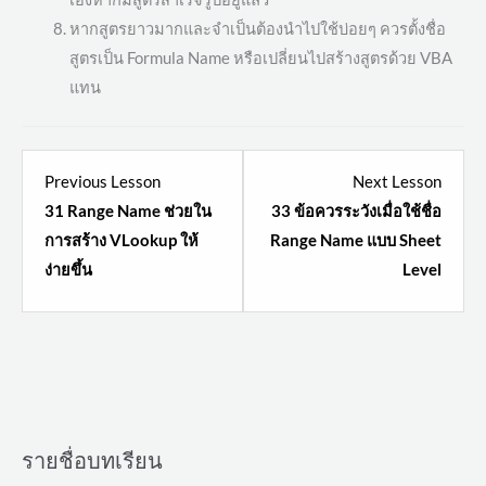
หากสูตรยาวมากและจำเป็นต้องนำไปใช้บ่อยๆ ควรตั้งชื่อ
สูตรเป็น Formula Name หรือเปลี่ยนไปสร้างสูตรด้วย VBA
แทน
Lesson
Lesso
Previous Lesson
Next Lesson
5
7
31 Range Name ช่วยใน
33 ข้อควรระวังเมื่อใช้ชื่อ
within
within
การสร้าง VLookup ให้
Range Name แบบ Sheet
section
sectio
ง่ายขึ้น
Level
ค้นหา
ค้นหา
ข้อมูล
ข้อมูล
เร็ว
เร็ว
ขึ้น
ขึ้น
ด้วย
ด้วย
VLookup
VLook
รายชื่อบทเรียน
+
+