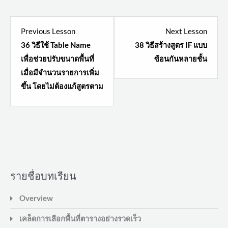
Lesson
Lesso
Previous Lesson
Next Lesson
10
2
36 วิธีใช้ Table Name
38 วิธีสร้างสูตร IF แบบ
within
within
เพื่อช่วยปรับขนาดพื้นที่
ซ้อนกันหลายชั้น
section
sectio
เมื่อมีจำนวนรายการเพิ่ม
ค้นหา
ท้า
ขึ้น โดยไม่ต้องแก้สูตรตาม
ข้อมูล
ชน
เร็ว
IF
ขึ้น
vs
ด้วย
VLook
VLookup
+
รายชื่อบทเรียน
Range
name.
Overview
เคล็ดการเลือกพื้นที่ตารางอย่างรวดเร็ว