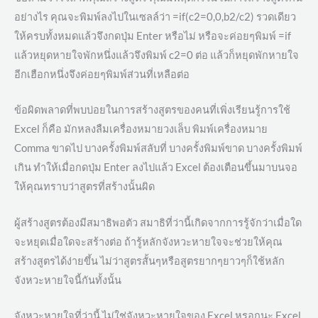
อย่างไร คุณจะพิมพ์ลงไปในเซลล์ว่า =if(c2=0,0,b2/c2) รวดเดียว
ให้ครบทั้งหมดแล้วจึงกดปุ่ม Enter หรือไม่ หรือจะค่อยๆพิมพ์ =if
แล้วหยุดหายใจพักหนึ่งแล้วจึงพิมพ์ c2=0 ต่อ แล้วก็หยุดพักหายใจ
อีกเฮือกหนึ่งจึงค่อยๆพิมพ์ส่วนที่เหลือต่อ
ข้อผิดพลาดที่พบบ่อยในการสร้างสูตรของคนที่เพิ่งเรียนรู้การใช้
Excel ก็คือ มักหลงลืมเครื่องหมายวงเล็บ พิมพ์เครื่องหมาย
Comma ขาดไป บางครั้งพิมพ์สลับที่ บางครั้งพิมพ์ขาด บางครั้งพิมพ์
เกิน ทำให้เมื่อกดปุ่ม Enter ลงไปแล้ว Excel ต้องเตือนขึ้นมาบนจอ
ให้คุณทราบว่าสูตรที่สร้างนั้นผิด
ผู้สร้างสูตรต้องมีสมาธิพอตัว สมาธิที่ว่านี้เกิดจากการรู้จักว่าเมื่อใด
จะหยุดเมื่อใดจะสร้างต่อ ถ้ารู้หลักจังหวะหายใจจะช่วยให้คุณ
สร้างสูตรได้ง่ายขึ้น ไม่ว่าสูตรสั้นๆหรือสูตรยากๆยาวๆก็ใช้หลัก
จังหวะหายใจนี้กันทั้งนั้น
จังหวะหายใจที่ว่านี้ ไม่ใช่จังหวะหายใจของ Excel หรอกนะ Excel