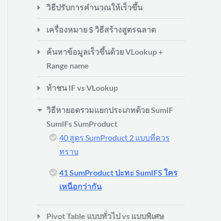
วิธีปรับการคำนวณให้เร็วขึ้น
เครื่องหมาย $ วิธีสร้างสูตรฉลาด
ค้นหาข้อมูลเร็วขึ้นด้วย VLookup +
Range name
ท้าชน IF vs VLookup
วิธีหายอดรวมแยกประเภทด้วย SumIF
SumIFs SumProduct
40 สูตร SumProduct 2 แบบที่ควร
ทราบ
41 SumProduct ปะทะ SumIFS ใคร
เหนือกว่ากัน
Pivot Table แบบทั่วไป vs แบบพิเศษ