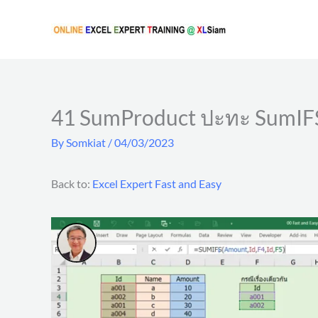
Skip
to
content
41 SumProduct ปะทะ SumIFS
By
Somkiat
/
04/03/2023
Back to:
Excel Expert Fast and Easy