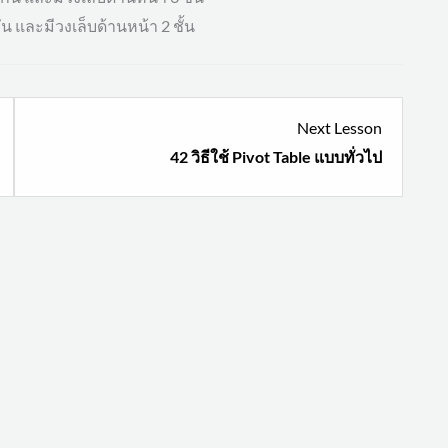
ัน และมีวงเล็บด้านหน้า 2 ชั้น
esson
Lesson
Next Lesson
1
42 วิธีใช้ Pivot Table แบบทั่วไป
ithin
within
ection
section
ธี
Pivot
หาย
Table
อด
แบบ
รวม
ทั่วไป
แยก
vs
ระเภท
แบบ
้วย
พิเศษ.
umIF