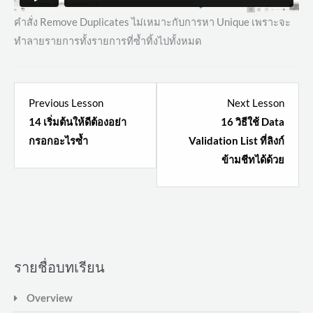
คำสั่ง Remove Duplicates ไม่เหมาะกับการหา Unique เพราะจะ
ทำลายรายการทั้งรายการที่ซ้ำทิ้งไปทั้งหมด
Lesson
Lesso
Previous Lesson
Next Lesson
1
3
14 เริ่มต้นให้ดีต้องอย่า
16 วิธีใช้ Data
within
within
กรอกอะไรซ้ำ
Validation List ที่ลิงก์
section
sectio
ข้ามชีทได้ด้วย
วิธี
วิธี
จัดการ
จัดการ
ข้อมูล
ข้อมูล
ซ้ำ
ซ้ำ
และ
และ
ทำงาน
ทำงาน
รายชื่อบทเรียน
ให้
ให้
Overview
ง่าย
ง่าย